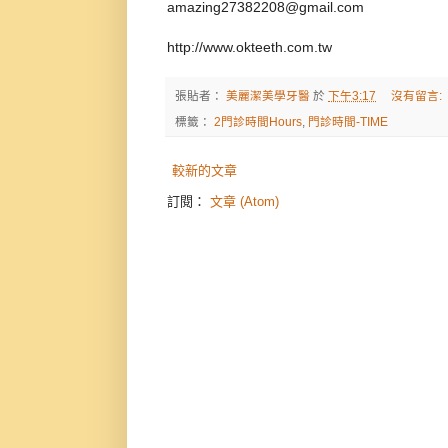
amazing27382208@gmail.com
http://www.okteeth.com.tw
張貼者：
美麗潔美學牙醫
於
下午3:17
沒有留言:
標籤：
2門診時間Hours
,
門診時間-TIME
較新的文章
訂閱：
文章 (Atom)