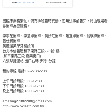
因臨床業務繁忙，偶有排班臨時異動，恕無法事前告知，將由現場看
診醫師為您服務。
李寧芝醫師、李意婷醫師、黃妙玨醫師、陸宜婷醫師、翁瑛禪醫師、
張仕賢醫師
美麗潔美學牙醫診所
台北市信義區和平東路三段223號1樓
(和平東路三段 嘉興街口)
六張犁捷運站 出口右轉 步行3分鐘
預約專線 電話 02-27382208
上午門診時段 9:30-12:30
下午門診時段 13:30-17:30
晚上門診時段 18:00-21:30
amazing27382208@gmail.com
http://www.okteeth.com.tw