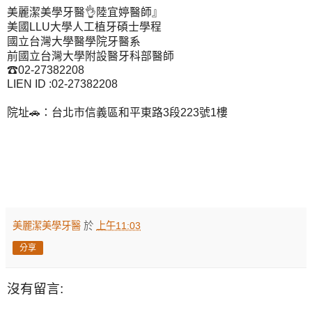
美麗潔美學牙醫
陸宜婷醫師』
👌
美國
大學人工植牙碩士學程
LLU
國立台灣大學醫學院牙醫系
前國立台灣大學附設醫牙科部醫師
☎
02-27382208
LIEN ID :02-27382208
院址
：台北市信義區和平東路
段
號
樓
🚗
3
223
1
美麗潔美學牙醫
於
上午11:03
分享
沒有留言: