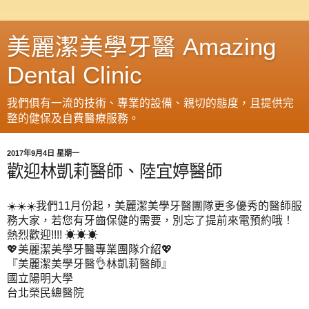
美麗潔美學牙醫 Amazing
Dental Clinic
我們俱有一流的技術、專業的設備、親切的態度，且提供完
整的健保及自費醫療服務。
2017年9月4日 星期一
歡迎林凱莉醫師、陸宜婷醫師
我們
月份起，美麗潔美學牙醫團隊更多優秀的醫師服
☀
☀
☀
11
務大家，若您有牙齒保健的需要，別忘了提前來電預約哦！
熱烈歡迎
!!!!
☀☀☀
美麗潔美學牙醫專業團隊介紹
💖
💖
『美麗潔美學牙醫
林凱莉醫師』
👌
國立陽明大學
台北榮民總醫院